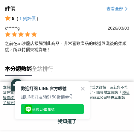
評價
查看全部
5
(
1
則評價
)
k*******g
2026/03/03
之前在art沙龍店接觸到此商品，非常喜歡產品的味道與洗後的柔順
感，所以特價來補貨囉！
本分類熱銷
全站排行
歡迎訂閱 LINE 官方帳號
本網站中使用 cookie，欲查詢有關本網站使用 cookie 方式之詳情，及若您不希
熱門標籤
望在電腦上使用 cookie 時應如何變更電腦的 cookie 設定，請參閱本網站「
隱私
加LINE好友領$150折價券👇
權條款
」之 Cookie 聲明。您繼續使用本網站即表示您同意本公司得按本網站使
用條款之 Cookie 聲明使用 cookie。
了解更多 >
連結 LINE 帳號
我知道了