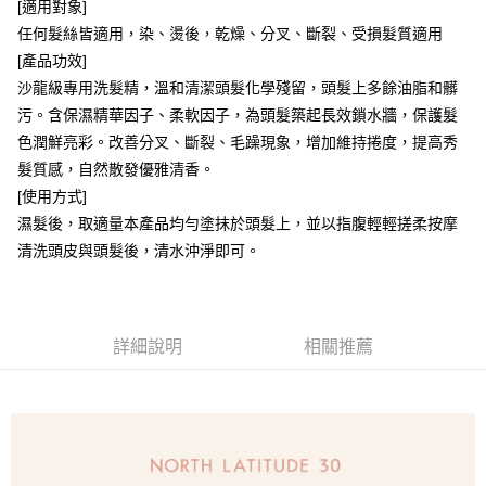
[適用對象]
宅配
任何髮絲皆適用，染、燙後，乾燥、分叉、斷裂、受損髮質適用
每筆NT$100，滿NT$1,500(含以上)免運費
[產品功效]
沙龍級專用洗髮精，溫和清潔頭髮化學殘留，頭髮上多餘油脂和髒
付款後門市自取(需14天內取貨)
污。含保濕精華因子、柔軟因子，為頭髮築起長效鎖水牆，保護髮
免運費
色潤鮮亮彩。改善分叉、斷裂、毛躁現象，增加維持捲度，提高秀
髮質感，自然散發優雅清香。
[使用方式]
濕髮後，取適量本產品均勻塗抹於頭髮上，並以指腹輕輕搓柔按摩
清洗頭皮與頭髮後，清水沖淨即可。
詳細說明
相關推薦