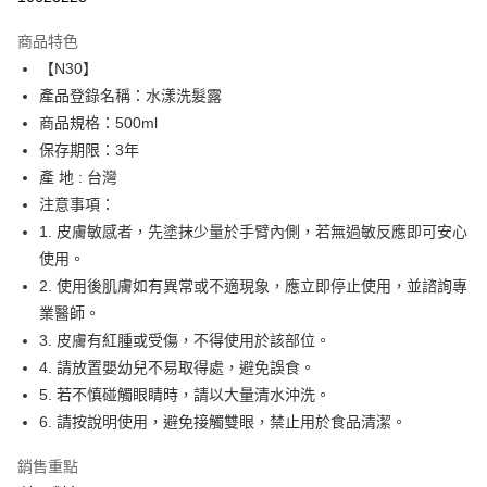
LINE Pay
商品特色
Apple Pay
【N30】
產品登錄名稱：水漾洗髮露
街口支付
商品規格：500ml
悠遊付
保存期限：3年
產 地 : 台灣
運送方式
注意事項：
1. 皮膚敏感者，先塗抹少量於手臂內側，若無過敏反應即可安心
全家取貨付款
使用。
每筆NT$65，滿NT$1,500(含以上)免運費
2. 使用後肌膚如有異常或不適現象，應立即停止使用，並諮詢專
付款後全家取貨
業醫師。
每筆NT$65，滿NT$1,500(含以上)免運費
3. 皮膚有紅腫或受傷，不得使用於該部位。
4. 請放置嬰幼兒不易取得處，避免誤食。
7-11取貨付款
5. 若不慎碰觸眼睛時，請以大量清水沖洗。
每筆NT$65，滿NT$1,500(含以上)免運費
6. 請按說明使用，避免接觸雙眼，禁止用於食品清潔。
付款後7-11取貨
銷售重點
每筆NT$65，滿NT$1,500(含以上)免運費