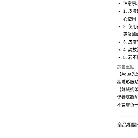
注意事
全家取貨
1. 
每筆NT$6
心使用
付款後全
2. 
每筆NT$6
專業醫
3. 
7-11取貨
4. 
每筆NT$6
5. 
付款後7-1
銷售重點
每筆NT$6
【Aqua
超隱形服
宅配
【絲絨奶
每筆NT$1
保養底妝
付款後門市
不論膚色
免運費
港澳 / 
商品相關分
✦粉絲限