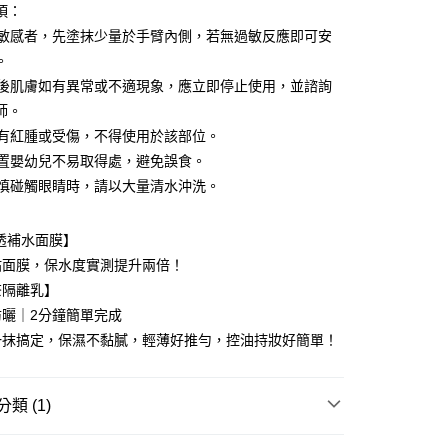
項：
付款
皮膚敏感者，先塗抹少量於手臂內側，若無過敏反應即可安
5，滿NT$1,500(含以上)免運費
。
家取貨
使用後肌膚如有異常或不適現象，應立即停止使用，並諮詢
5，滿NT$1,500(含以上)免運費
師。
皮膚有紅腫或受傷，不得使用於該部位。
付款
請放置嬰幼兒不易取得處，避免誤食。
5，滿NT$1,500(含以上)免運費
若不慎碰觸眼睛時，請以大量清水沖洗。
1取貨
5，滿NT$1,500(含以上)免運費
光透補水面膜】
貼面膜，保水度實測提升兩倍！
茶隔離乳】
00，滿NT$1,500(含以上)免運費
防曬｜2分鐘簡單完成
自取(需14天內取貨)
一抹搞定，保濕不黏膩，輕薄好推勻，控油持妝好簡單！
亞洲及大洋洲
查看運費
類 (1)
定優惠