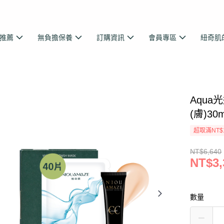
推薦
無負擔保養
訂購資訊
會員專區
紐奇肌
Aqu
(膚)30m
超取滿NT$
NT$6,640
NT$3,
數量