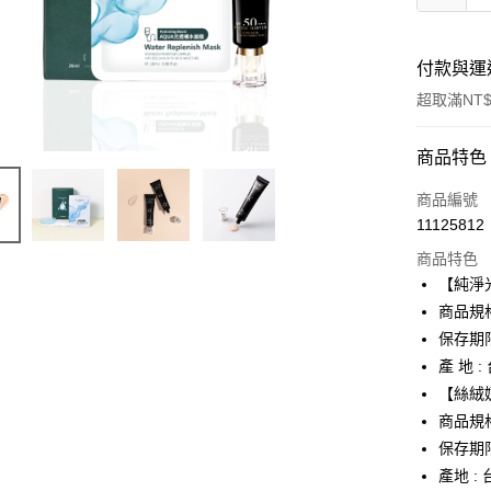
付款與運
超取滿NT$
付款方式
商品特色
信用卡一
商品編號
11125812
超商取貨
商品特色
LINE Pay
【純淨
商品規格 
Apple Pay
保存期限
街口支付
產 地 :
【絲絨
悠遊付
商品規格:
保存期限
運送方式
產地 :