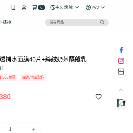
0
中文 (繁體)
TWD
的精神
a光透補水面膜40片+絲絨奶茶隔離乳
l
1,500免運
國家/地區配送
380