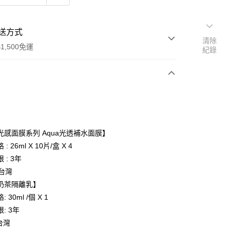
送方式
清除
1,500免運
紀錄
次付款
付款
光感面膜系列 Aqua光透補水面膜】
: 26ml X 10片/盒 X 4
 : 3年
 台灣
奶茶隔離乳】
 30ml /個 X 1
: 3年
 台灣