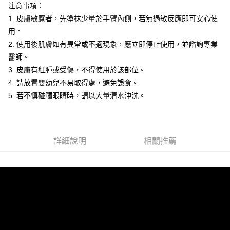
注意事項：
每筆NT$65，滿NT$1,500(含以上)免運費
1. 皮膚敏感者，先塗抹少量於手臂內側，若無過敏反應即可安心使
宅配
用。
每筆NT$100，滿NT$1,500(含以上)免運費
2. 使用後肌膚如有異常或不適現象，應立即停止使用，並諮詢專業
醫師。
付款後門市自取(需14天內取貨)
3. 皮膚有紅腫或受傷，不得使用於該部位。
免運費
4. 請放置嬰幼兒不易取得處，避免誤食。
5. 若不慎碰觸眼睛時，請以大量清水沖洗。
詳細說明
相關推薦