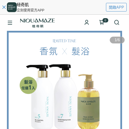
紐奇肌
開啟APP
立刻使用官方APP
0
1
/
6