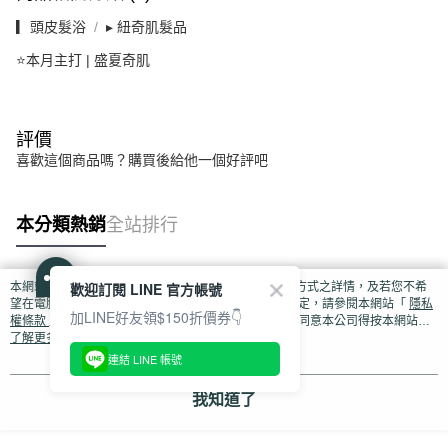
▎頭皮髮浴
▸ 紐奇肌髮品
⭐本月主打 | 盛夏奇肌
評價
喜歡這個商品嗎？購買後給他一個好評吧
本分類熱銷
全站排行
歡迎訂閱 LINE 官方帳號
本網站中使用 cookie，欲查詢有關本網站使用 cookie 方式之詳情，及若您不希
熱門標籤
望在電腦上使用 cookie 時應如何變更電腦的 cookie 設定，請參閱本網站「
隱私
加LINE好友領$150折價券👇
權條款
」之 Cookie 聲明。您繼續使用本網站即表示您同意本公司得按本網站使
用條款之 Cookie 聲明使用 cookie。
了解更多 >
連結 LINE 帳號
我知道了