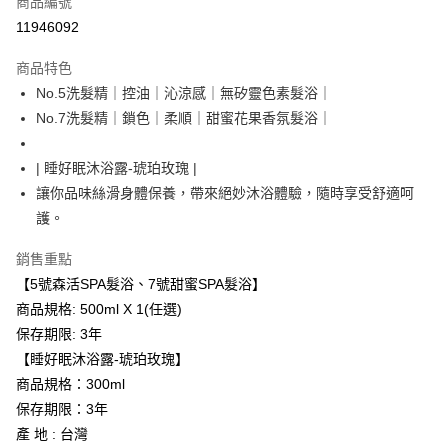
商品編號
超商取貨付款
11946092
LINE Pay
商品特色
Apple Pay
No.5洗髮精｜控油｜沁涼感｜無矽靈色素髮浴｜
No.7洗髮精｜鎖色｜柔順｜甜蜜花果香氛髮浴｜
街口支付
悠遊付
| 睡好眠沐浴露-琥珀玫瑰 |
讓你品味絲滑身體保養，帶來絕妙沐浴體驗，隨時享受舒適呵
運送方式
護。
全家取貨付款
銷售重點
每筆NT$65，滿NT$1,500(含以上)免運費
【5號森活SPA髮浴、7號甜蜜SPA髮浴】
付款後全家取貨
商品規格: 500ml X 1(任選)
保存期限: 3年
每筆NT$65，滿NT$1,500(含以上)免運費
【睡好眠沐浴露-琥珀玫瑰】
7-11取貨付款
商品規格：300ml
每筆NT$65，滿NT$1,500(含以上)免運費
保存期限：3年
產 地 : 台灣
付款後7-11取貨