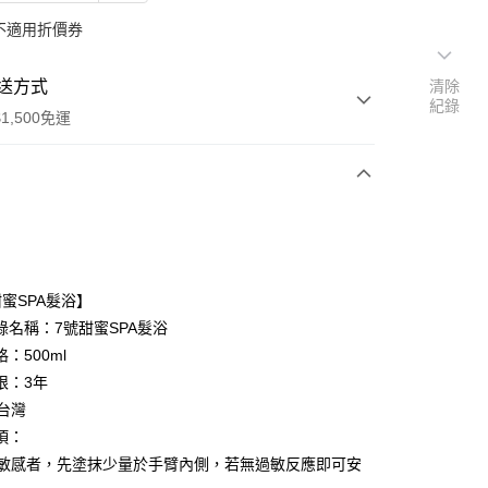
不適用折價券
送方式
清除
紀錄
1,500免運
次付款
付款
甜蜜SPA髮浴】
錄名稱：7號甜蜜SPA髮浴
：500ml
限：3年
 台灣
項：
皮膚敏感者，先塗抹少量於手臂內側，若無過敏反應即可安