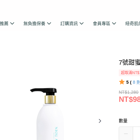
推薦
無負擔保養
訂購資訊
會員專區
紐奇肌
7號甜蜜
超取滿NT$
5 (
8
NT$1,280
NT$9
數量