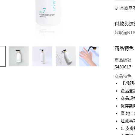
※ 本商品
付款與運
超取滿NT$
付款方式
商品特色
信用卡一
商品編號
5430617
超商取貨
商品特色
LINE Pay
【7號
產品登
Apple Pay
商品規格
街口支付
保存期
產 地 :
悠遊付
注意事
1. 
運送方式