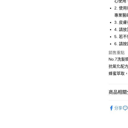
心使用
2. 
全家取貨
專業醫
每筆NT$6
3. 
付款後全
4. 
每筆NT$6
5. 
6. 
7-11取貨
銷售重點
每筆NT$6
No.7洗
付款後7-1
抗氧化配
每筆NT$6
蜂蜜萃取
宅配
每筆NT$1
商品相關分
付款後門市
▎所有單
分享
免運費
▎頭皮髮
∷ TIPS 