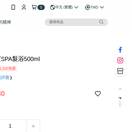
0
中文 (繁體)
TWD
的精神
SPA髮浴500ml
1,500免運
則評價
)
80