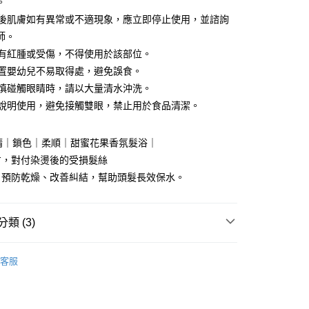
。
使用後肌膚如有異常或不適現象，應立即停止使用，並諮詢
付款
師。
5，滿NT$1,500(含以上)免運費
皮膚有紅腫或受傷，不得使用於該部位。
家取貨
請放置嬰幼兒不易取得處，避免誤食。
5，滿NT$1,500(含以上)免運費
若不慎碰觸眼睛時，請以大量清水沖洗。
請按說明使用，避免接觸雙眼，禁止用於食品清潔。
付款
5，滿NT$1,500(含以上)免運費
髮精｜鎖色｜柔順｜甜蜜花果香氛髮浴｜
1取貨
方，對付染燙後的受損髮絲
5，滿NT$1,500(含以上)免運費
，預防乾燥、改善糾結，幫助頭髮長效保水。
00，滿NT$1,500(含以上)免運費
類 (3)
自取(需14天內取貨)
品
客服
浴
▸ 紐奇肌髮品
• 肌膚選購指南 ∷
SPA洗護/頭皮保養