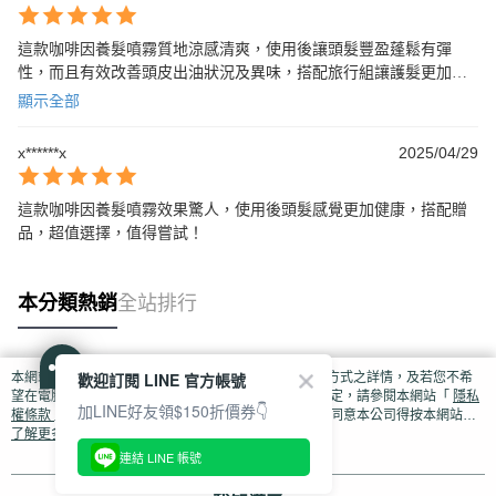
這款咖啡因養髮噴霧質地涼感清爽，使用後讓頭髮豐盈蓬鬆有彈
性，而且有效改善頭皮出油狀況及異味，搭配旅行組讓護髮更加便
捷，已回購數次 是不可或缺的必備良品！真心推薦！
顯示全部
x******x
2025/04/29
這款咖啡因養髮噴霧效果驚人，使用後頭髮感覺更加健康，搭配贈
品，超值選擇，值得嘗試！
本分類熱銷
全站排行
歡迎訂閱 LINE 官方帳號
本網站中使用 cookie，欲查詢有關本網站使用 cookie 方式之詳情，及若您不希
熱門標籤
望在電腦上使用 cookie 時應如何變更電腦的 cookie 設定，請參閱本網站「
隱私
加LINE好友領$150折價券👇
權條款
」之 Cookie 聲明。您繼續使用本網站即表示您同意本公司得按本網站使
用條款之 Cookie 聲明使用 cookie。
了解更多 >
連結 LINE 帳號