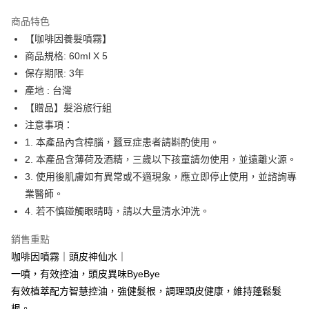
LINE Pay
商品特色
Apple Pay
【咖啡因養髮噴霧】
商品規格: 60ml X 5
街口支付
保存期限: 3年
悠遊付
產地 : 台灣
【贈品】髮浴旅行組
運送方式
注意事項：
1. 本產品內含樟腦，蠶豆症患者請斟酌使用。
全家取貨付款
2. 本產品含薄荷及酒精，三歲以下孩童請勿使用，並遠離火源。
每筆NT$65，滿NT$1,500(含以上)免運費
3. 使用後肌膚如有異常或不適現象，應立即停止使用，並諮詢專
付款後全家取貨
業醫師。
每筆NT$65，滿NT$1,500(含以上)免運費
4. 若不慎碰觸眼睛時，請以大量清水沖洗。
7-11取貨付款
銷售重點
每筆NT$65，滿NT$1,500(含以上)免運費
咖啡因噴霧｜頭皮神仙水｜
一噴，有效控油，頭皮異味ByeBye
付款後7-11取貨
有效植萃配方智慧控油，強健髮根，調理頭皮健康，維持蓬鬆髮
每筆NT$65，滿NT$1,500(含以上)免運費
根。