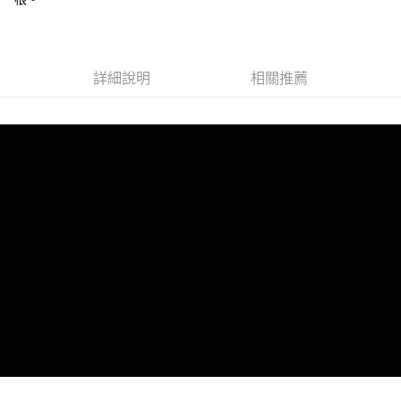
宅配
每筆NT$100，滿NT$1,500(含以上)免運費
付款後門市自取(需14天內取貨)
詳細說明
相關推薦
免運費