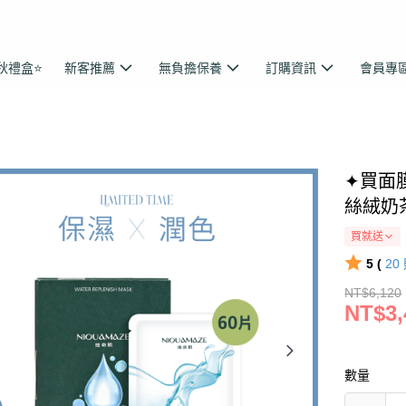
秋禮盒⭐
新客推薦
無負擔保養
訂購資訊
會員專
✦買面膜
絲絨奶茶
買就送
5 (
20
NT$6,120
NT$3,
數量