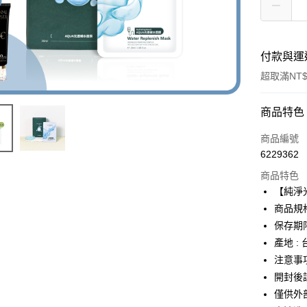
付款與運
超取滿NT$
付款方式
商品特色
信用卡一
商品編號
6229362
超商取貨
商品特色
LINE Pay
【純淨
商品規格:
Apple Pay
保存期限
街口支付
產地 :
注意事
悠遊付
開封後
僅供外