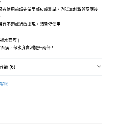
。
感者使用前請先做局部皮膚測試，測試無刺激等反應後
付款
。
5，滿NT$1,500(含以上)免運費
若有不適或過敏出現，請暫停使用
家取貨
5，滿NT$1,500(含以上)免運費
透補水面膜 |
貼面膜，保水度實測提升兩倍！
付款
5，滿NT$1,500(含以上)免運費
類 (6)
1取貨
5，滿NT$1,500(含以上)免運費
（網紅Didi代言）
客服
區
00，滿NT$1,500(含以上)免運費
• 肌膚選購指南 ∷
敏弱穩膚
自取(需14天內取貨)
• 肌膚選購指南 ∷
澎潤保濕
• 肌膚選購指南 ∷
醫美術後
亞洲及大洋洲
查看運費
| 盛夏奇肌