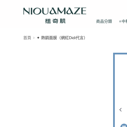
商品分類
⭐中
首頁
✦ 熱銷面膜（網紅Didi代言）