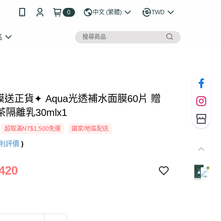
0
中文 (繁體)
TWD
區
送正貨✦ Aqua光透補水面膜60片 贈
隔離乳30mlx1
超取滿NT$1,500免運
國家/地區配送
則評價
)
420