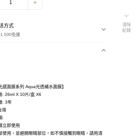
清除
送方式
紀錄
1,500免運
次付款
付款
光感面膜系列 Aqua光透補水面膜】
 26ml X 10片/盒 X6
: 3年
 台灣
項:
請立即使用
部使用，並避開眼睛部位，如不慎接觸到眼睛，請用清