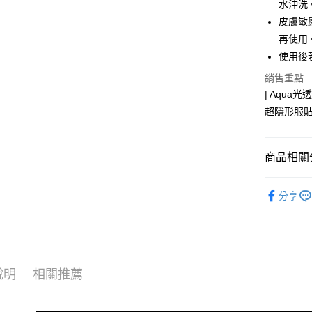
運送方式
水沖洗
皮膚敏
全家取貨
再使用
每筆NT$6
使用後
付款後全
銷售重點
每筆NT$6
| Aqua光
超隱形服
7-11取貨
每筆NT$6
商品相關分
付款後7-1
每筆NT$6
✦ 熱銷面膜
分享
宅配
✈ 海外專
每筆NT$1
∷ TIPS 
付款後門市
∷ TIPS 
免運費
說明
相關推薦
∷ TIPS 
港澳 / 
⭐本月主打 