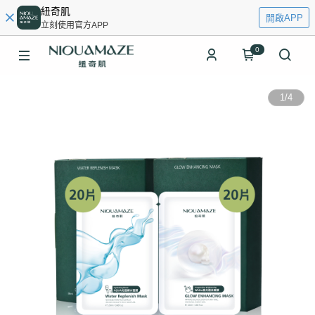
紐奇肌
開啟APP
立刻使用官方APP
0
1
/
4