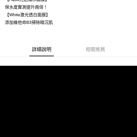
每筆NT$100，滿NT$1,500(含以上)免運費
保水度實測提升兩倍！
【White激光透白面膜】
付款後門市自取(需14天內取貨)
添加維他命B3掃除暗沉肌
免運費
港澳 / 亞洲及大洋洲
查看運費
中國上海
查看運費
詳細說明
相關推薦