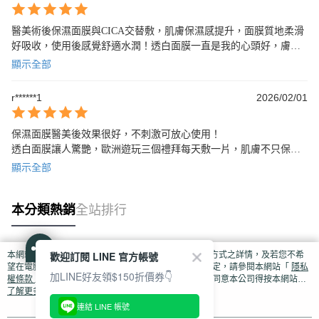
醫美術後保濕面膜與CICA交替敷，肌膚保濕感提升，面膜質地柔滑
好吸收，使用後感覺舒適水潤！透白面膜一直是我的心頭好，膚色
明亮度效果明顯，使用後肌膚柔嫩光滑，極力推薦！
顯示全部
r******1
2026/02/01
保濕面膜醫美後效果很好，不刺激可放心使用！

透白面膜讓人驚艷，歐洲遊玩三個禮拜每天敷一片，肌膚不只保濕
臉也清透亮麗，推薦給大家！
顯示全部
本分類熱銷
全站排行
歡迎訂閱 LINE 官方帳號
本網站中使用 cookie，欲查詢有關本網站使用 cookie 方式之詳情，及若您不希
熱門標籤
望在電腦上使用 cookie 時應如何變更電腦的 cookie 設定，請參閱本網站「
隱私
加LINE好友領$150折價券👇
權條款
」之 Cookie 聲明。您繼續使用本網站即表示您同意本公司得按本網站使
用條款之 Cookie 聲明使用 cookie。
了解更多 >
連結 LINE 帳號