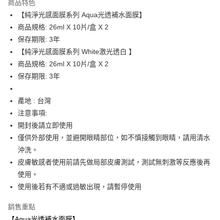
商品特色
Apple Pay
【純淨光感面膜系列 Aqua光透補水面膜】
商品規格: 26ml X 10片/盒 X 2
街口支付
保存期限: 3年
悠遊付
【純淨光感面膜系列 White激光透白 】
商品規格: 26ml X 10片/盒 X 2
運送方式
保存期限: 3年
全家取貨付款
產地 : 台灣
每筆NT$65，滿NT$1,500(含以上)免運費
注意事項:
付款後全家取貨
開封後請立即使用
每筆NT$65，滿NT$1,500(含以上)免運費
僅供外部使用，並避開眼睛部位，如不慎接觸到眼睛，請用清水
沖洗。
7-11取貨付款
皮膚敏感者使用前請先做局部皮膚測試，測試無刺激等反應後再
每筆NT$65，滿NT$1,500(含以上)免運費
使用。
付款後7-11取貨
使用後若有不適或過敏出現，請暫停使用
每筆NT$65，滿NT$1,500(含以上)免運費
銷售重點
宅配
【Aqua光透補水面膜】