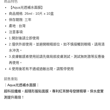
商品特色
Apple Pay
【Aqua光透補水面膜】
商品規格: 26ml - 10片 x 10盒
街口支付
保存期限: 三年
悠遊付
產地 : 台灣
注意事項:
運送方式
1.開封後請立即使用
2.僅供外部使用，並避開眼睛部位，如不慎接觸到眼睛，請用清
全家取貨付款
水沖洗。
每筆NT$65，滿NT$1,500(含以上)免運費
3.皮膚敏感者使用前請先做局部皮膚測試，測試無刺激等反應後
付款後全家取貨
再使用。
每筆NT$65，滿NT$1,500(含以上)免運費
4.使用後若有不適或過敏出現，請暫停使用
7-11取貨付款
銷售重點
每筆NT$65，滿NT$1,500(含以上)免運費
｜Aqua光透補水面膜｜
超科技纖維，超隱形服貼面膜，專利紅茶酵母發酵精華，保水度實
付款後7-11取貨
測提升兩倍！
每筆NT$65，滿NT$1,500(含以上)免運費
宅配