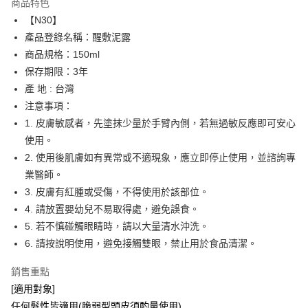
商品特色
Apple Pay
【N30】
產品登錄名稱：醒敷泥露
街口支付
商品規格：150ml
悠遊付
保存期限：3年
產 地 : 台灣
運送方式
注意事項：
1. 皮膚敏感者，先塗抹少量於手臂內側，若無過敏反應即可安心
全家取貨付款
使用。
每筆NT$65，滿NT$1,500(含以上)免運費
2. 使用後肌膚如有異常或不適現象，應立即停止使用，並諮詢專
付款後全家取貨
業醫師。
每筆NT$65，滿NT$1,500(含以上)免運費
3. 皮膚有紅腫或受傷，不得使用於該部位。
4. 請放置嬰幼兒不易取得處，避免誤食。
7-11取貨付款
5. 若不慎碰觸眼睛時，請以大量清水沖洗。
每筆NT$65，滿NT$1,500(含以上)免運費
6. 請按說明使用，避免接觸雙眼，禁止用於食品清潔。
付款後7-11取貨
銷售重點
每筆NT$65，滿NT$1,500(含以上)免運費
[適用對象]
宅配
任何髮性皆適用(脆弱型頭皮須酌量使用)