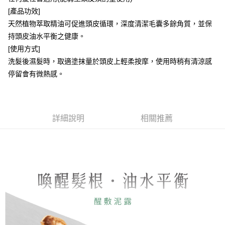
每筆NT$100，滿NT$1,500(含以上)免運費
[產品功效]
天然植物萃取精油可促進頭皮循環，深度清潔毛囊多餘角質，並保
付款後門市自取(需14天內取貨)
持頭皮油水平衡之健康。
免運費
[使用方式]
洗髮後濕髮時，取適塗抹量於頭皮上輕柔按摩，使用時稍有清涼感
停留會有微熱感。
詳細說明
相關推薦