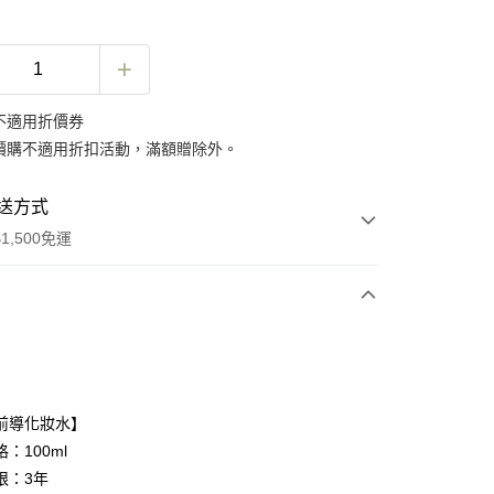
不適用折價券
價購不適用折扣活動，滿額贈除外。
送方式
1,500免運
次付款
付款
前導化妝水】
：100ml
限：3年