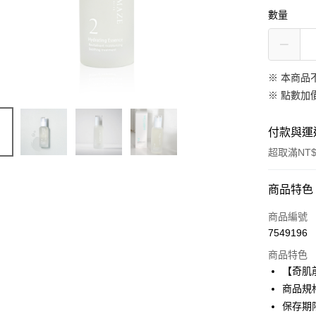
數量
※ 本商品
※
點數加
付款與運
超取滿NT$
付款方式
商品特色
信用卡一
商品編號
7549196
超商取貨
商品特色
LINE Pay
【奇肌
商品規格
Apple Pay
保存期