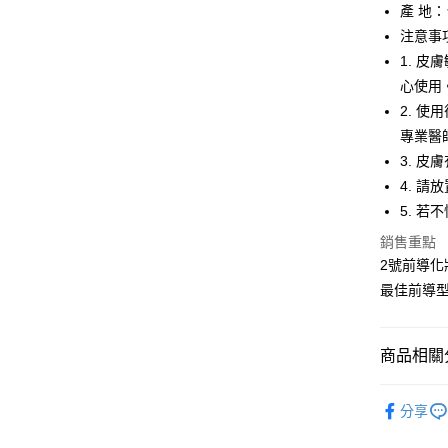
街口支付
產 地
注意事
悠遊付
1. 
心使用
運送方式
2. 
專業醫
全家取貨
3. 
每筆NT$6
4. 
付款後全
5. 
每筆NT$6
銷售重點
2號前導
7-11取貨
最佳前導
每筆NT$6
付款後7-1
商品相關分
每筆NT$6
▎週邊 & 
宅配
分享
每筆NT$1