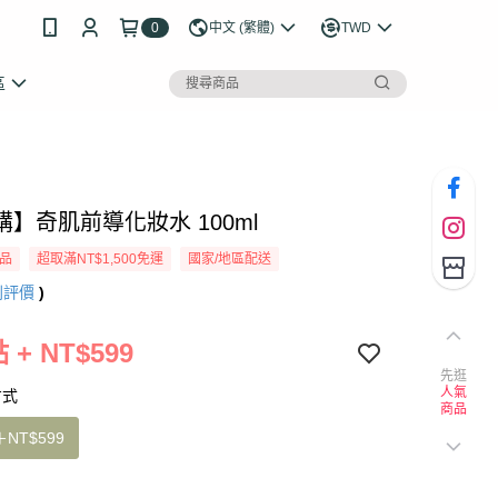
0
中文 (繁體)
TWD
區
】奇肌前導化妝水 100ml
品
超取滿NT$1,500免運
國家/地區配送
則評價
)
 + NT$599
先逛
人氣
方式
商品
＋
NT$599