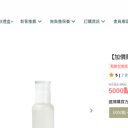
秋禮盒⭐
新客推薦
無負擔保養
訂購資訊
會員專
【加價購
點數兌換商
5 (
2
NT$2,960
5000點
選擇購買
5000點