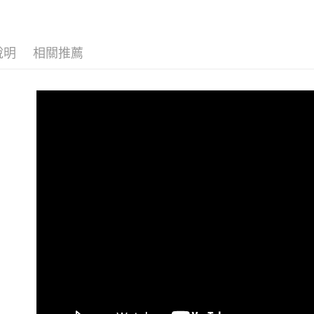
付款後門市
免運費
說明
相關推薦
港澳 / 
中國上海