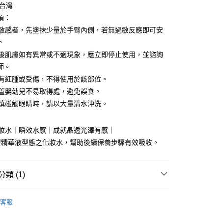
：台灣
項：
皮膚敏感者，先塗抹少量於手臂內側，若無過敏反應即可安
。
使用後肌膚如有異常或不適現象，應立即停止使用，並諮詢
師。
付款
皮膚有紅腫或受傷，不得使用於該部位。
5，滿NT$1,500(含以上)免運費
請放置嬰幼兒不易取得處，避免誤食。
家取貨
若不慎碰觸眼睛時，請以大量清水沖洗。
5，滿NT$1,500(含以上)免運費
化妝水｜瞬效水感｜成就晶透光澤有感｜
付款
型精華液型態之化妝水，幫助後續保養步驟有效吸收。
5，滿NT$1,500(含以上)免運費
1取貨
類 (1)
5，滿NT$1,500(含以上)免運費
加購
客服
00，滿NT$1,500(含以上)免運費