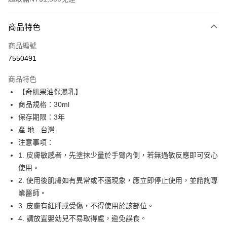
付款方式
商品特色
信用卡一次付款
商品編號
超商取貨付款
7550491
LINE Pay
商品特色
Apple Pay
【奇肌果油保濕乳】
商品規格：30ml
街口支付
保存期限：3年
悠遊付
產 地 : 台灣
注意事項：
運送方式
1. 皮膚敏感者，先塗抹少量於手臂內側，若無過敏反應即可安心
使用。
全家取貨付款
2. 使用後肌膚如有異常或不適現象，應立即停止使用，並諮詢專
每筆NT$65，滿NT$1,500(含以上)免運費
業醫師。
付款後全家取貨
3. 皮膚有紅腫或受傷，不得使用於該部位。
每筆NT$65，滿NT$1,500(含以上)免運費
4. 請放置嬰幼兒不易取得處，避免誤食。