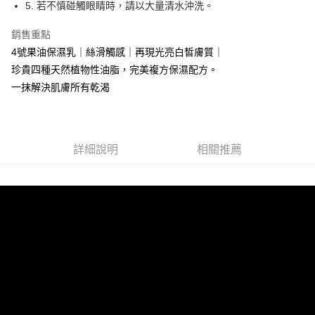
5. 若不慎碰觸眼睛時，請以大量清水沖洗。
7-11取貨付款
每筆NT$65，滿NT$1,500(含以上)免運費
銷售重點
4號果油保濕乳｜絲滑觸感｜再現光亮白皙膚質｜
付款後7-11取貨
珍貴四種天然植物性油脂，完美複方保濕配方。
每筆NT$65，滿NT$1,500(含以上)免運費
一抹解決肌膚所有乾渴
宅配
每筆NT$100，滿NT$1,500(含以上)免運費
付款後門市自取(需14天內取貨)
詳細說明
相關推薦
免運費
港澳 / 亞洲及大洋洲
查看運費
中國上海
查看運費