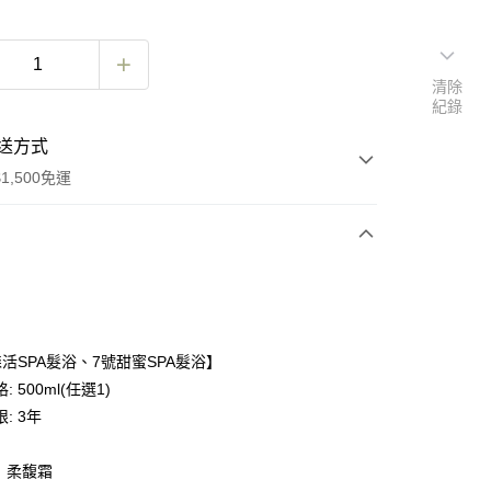
清除
紀錄
送方式
1,500免運
次付款
付款
森活SPA髮浴、7號甜蜜SPA髮浴】
 500ml(任選1)
: 3年
0】柔馥霜