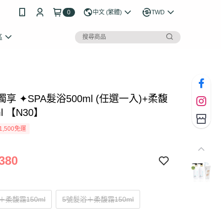
0
中文 (繁體)
TWD
區
P獨享 ✦SPA髮浴500ml (任選一入)+柔馥
l 【N30】
1,500免運
380
＋柔馥霜150ml
5號髮浴＋柔馥霜150ml