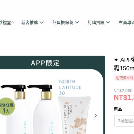
秋禮盒⭐
新客推薦
無負擔保養
訂購資訊
會員專
✦ AP
霜150m
超取滿NT$
NT$2,060
NT$1,
商品
7號髮浴