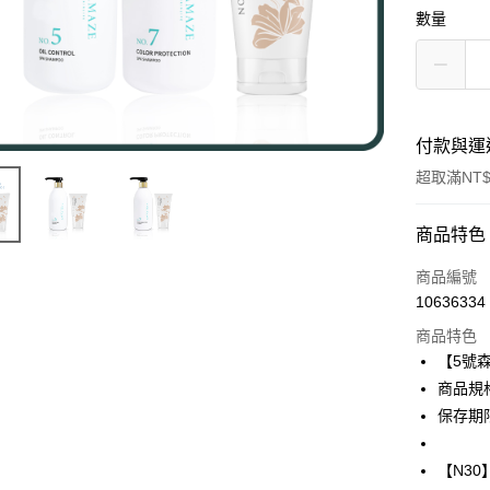
數量
付款與運
超取滿NT$
付款方式
商品特色
信用卡一
商品編號
10636334
超商取貨
商品特色
LINE Pay
【5號
商品規格:
Apple Pay
保存期限
街口支付
【N3
悠遊付