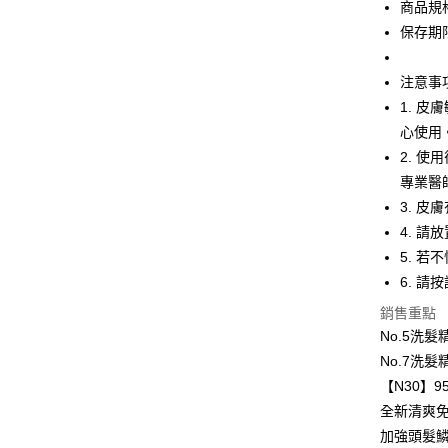
商品規格:
保存期限
運送方式
注意事
全家取貨
1. 
每筆NT$6
心使用
付款後全
2. 
每筆NT$6
專業醫
3. 
7-11取貨
4. 
每筆NT$6
5. 
付款後7-1
6. 
每筆NT$6
銷售重點
No.5洗
宅配
No.7洗
每筆NT$1
【N30】
付款後門市
全新清爽
免運費
加強頭髮