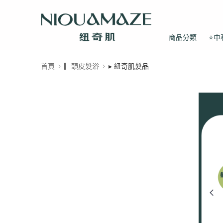
商品分類
⭐中
首頁
▎頭皮髮浴
▸ 紐奇肌髮品