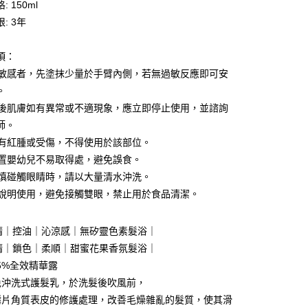
 150ml
: 3年
項：
付款
皮膚敏感者，先塗抹少量於手臂內側，若無過敏反應即可安
5，滿NT$1,500(含以上)免運費
。
家取貨
使用後肌膚如有異常或不適現象，應立即停止使用，並諮詢
5，滿NT$1,500(含以上)免運費
師。
皮膚有紅腫或受傷，不得使用於該部位。
付款
請放置嬰幼兒不易取得處，避免誤食。
5，滿NT$1,500(含以上)免運費
若不慎碰觸眼睛時，請以大量清水沖洗。
1取貨
請按說明使用，避免接觸雙眼，禁止用於食品清潔。
5，滿NT$1,500(含以上)免運費
髮精｜控油｜沁涼感｜無矽靈色素髮浴｜
髮精｜鎖色｜柔順｜甜蜜花果香氛髮浴｜
00，滿NT$1,500(含以上)免運費
95%全效精華露
自取(需14天內取貨)
免沖洗式護髮乳，於洗髮後吹風前，
鱗片角質表皮的修護處理，改善毛燥雜亂的髮質，使其滑