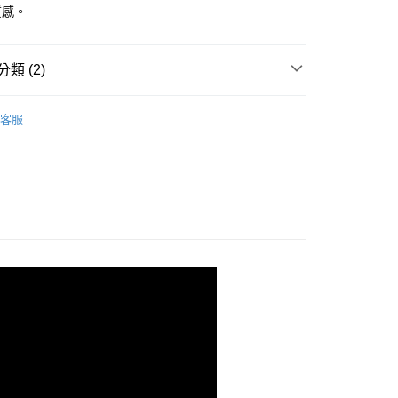
質感。
類 (2)
浴
▸ 紐奇肌髮品
客服
獨享優惠商品