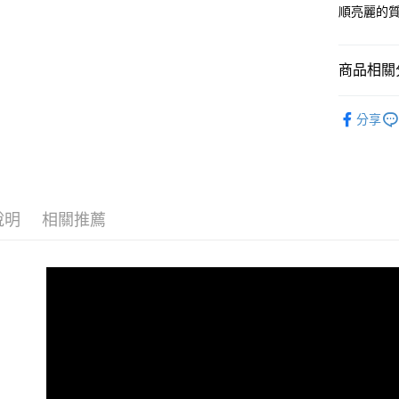
順亮麗的
商品相關分
▎頭皮髮
分享
⭐ APP
說明
相關推薦